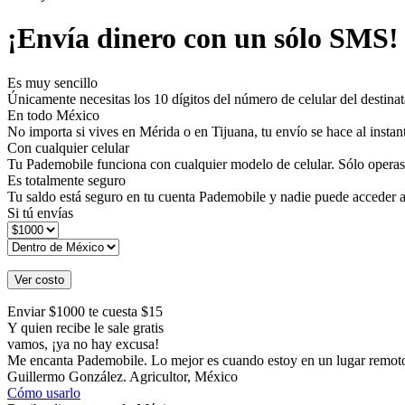
¡Envía dinero con un sólo SMS!
Es muy sencillo
Únicamente necesitas los 10 dígitos del número de celular del destinat
En todo México
No importa si vives en Mérida o en Tijuana, tu envío se hace al instan
Con cualquier celular
Tu Pademobile funciona con cualquier modelo de celular. Sólo oper
Es totalmente seguro
Tu saldo está seguro en tu cuenta Pademobile y nadie puede acceder a
Si tú envías
Ver costo
Enviar
$1000
te cuesta
$15
Y quien recibe le sale gratis
vamos, ¡ya no hay excusa!
Me encanta Pademobile. Lo mejor es cuando estoy en un lugar remoto le
Guillermo González. Agricultor, México
Cómo usarlo