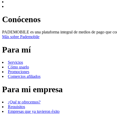
Conócenos
PADEMOBILE es una plataforma integral de medios de pago que convie
Más sobre Pademobile
Para mí
Servicios
Cómo usarlo
Promociones
Comercios afiliados
Para mi empresa
¿Qué te ofrecemos?
Requisitos
Empresas que ya tuvieron éxito