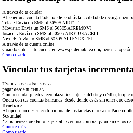
A traves de tu celular
Al tener una cuenta Pademobile tendrás la facilidad de recargar tiempo 
Telcel:
Envía un SMS al
50505
AIRETEL
Movistar:
Envía un SMS al
50505
AIREMOVI
Iusacell:
Envía un SMS al
50505
AIREIUSACELL
Nextel:
Envía un SMS al
50505
AIRENEXTEL
A través de tu cuenta online
Cuando entras a tu cuenta en www.pademobile.com, tienes la opción d
Cómo usarlo
Vincular tus tarjetas increment
Usa tus tarjetas bancarias al
pagar desde tu celular.
Con tu celular puedes reemplazar tus tarjetas débito y crédito; lo que 
Opera con tus cuentas bancarias, desde donde estés sin tener que desp
Beneficios
Al operar puedes seleccionar una de tus tarjetas o tu saldo Pademobi
Seguridad
Ya no tienes que dar tu tarjeta al hacer una compra. ¡Cuidamos tus da
Conoce más
Cómo usarlo