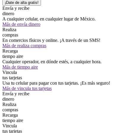
¡Date de alta gratis!
Envía y recibe
dinero
A cualquier celular, en cualquier lugar de México.
Más de envía dinero
Realiza
compras
En comercios físicos y online. ¡A través de un SMS!
Más de realiza compras
Recarga
tiempo aire
Cualquier operador, en dónde estés, a cualquier hora.
Más de tiempo aire
Vincula
tus tarjetas
Usa tu celular para pagar con tus tarjetas. ¡Es más seguro!
Más de vincula tus tarjetas
Envía y recibe
dinero
Realiza
compras
Recarga
tiempo aire
Vincula
tus tarjetas