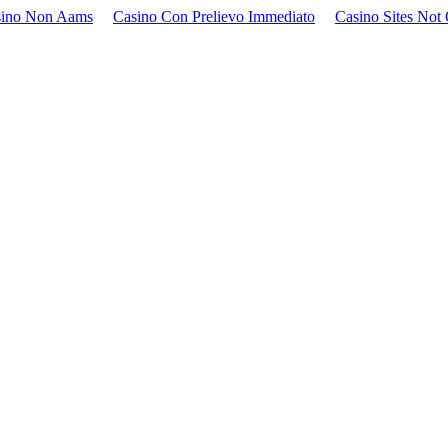
asino Non Aams
Casino Con Prelievo Immediato
Casino Sites No