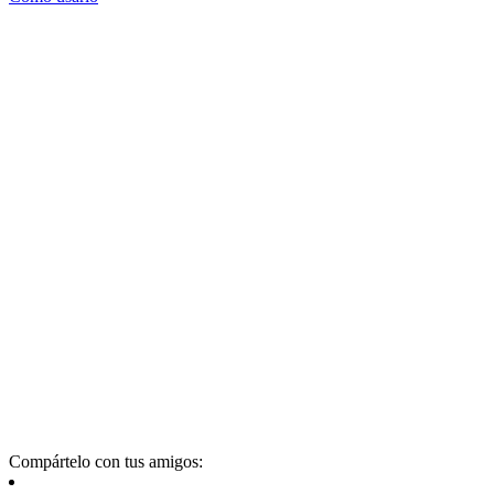
Compártelo con tus amigos: