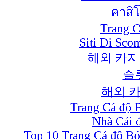
คาสิ
Trang C
Siti Di Sc
해외 카지
슬
해외 
Trang Cá độ 
Nhà Cái 
Top 10 Trang Cá độ Bó